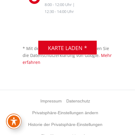
8:00 - 12:00 Uhr |
12:30 - 14:00 Uhr
DSGVO MAP
Präsentiert von
exovia
webdesign
KARTE LADEN *
* Mit dem Laden der Karte akzeptieren Sie
die Datenschutzerklärung von Google.
Mehr
erfahren
Impressum
Datenschutz
Privatsphäre-Einstellungen ändern
Historie der Privatsphäre-Einstellungen